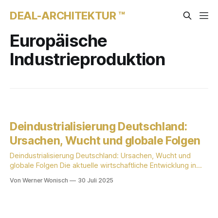
DEAL-ARCHITEKTUR ™
Europäische
Industrieproduktion
Deindustrialisierung Deutschland:
Ursachen, Wucht und globale Folgen
Deindustrialisierung Deutschland: Ursachen, Wucht und
globale Folgen Die aktuelle wirtschaftliche Entwicklung in
Deutschland wirft ernsthafte Fragen zur Zukunft des
Von Werner Wonisch
30 Juli 2025
Industriestandortes auf. Insbesondere der Begriff der
Deindustrialisierung gewinnt an Relevanz und beschreibt
einen strukturellen Wandel, dessen volle Wucht vielfach
unterschätzt wird. Die Analyse fokussiert auf die