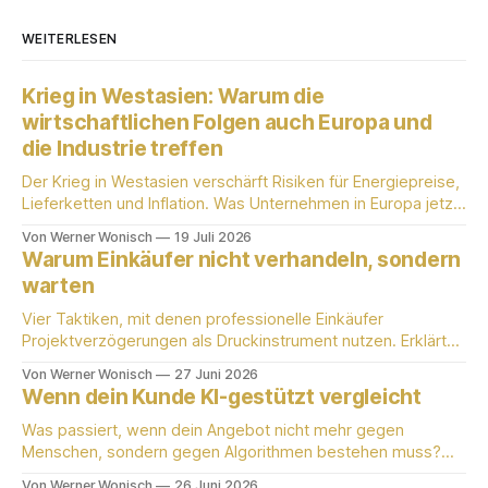
WEITERLESEN
Krieg in Westasien: Warum die
wirtschaftlichen Folgen auch Europa und
die Industrie treffen
Der Krieg in Westasien verschärft Risiken für Energiepreise,
Lieferketten und Inflation. Was Unternehmen in Europa jetzt
wissen sollten.
Von Werner Wonisch
19 Juli 2026
Warum Einkäufer nicht verhandeln, sondern
warten
Vier Taktiken, mit denen professionelle Einkäufer
Projektverzögerungen als Druckinstrument nutzen. Erklärt
von einem aktiv praktizierenden Einkäufer mit 25 Jahren
Von Werner Wonisch
27 Juni 2026
B2B-Erfahrung.
Wenn dein Kunde KI-gestützt vergleicht
Was passiert, wenn dein Angebot nicht mehr gegen
Menschen, sondern gegen Algorithmen bestehen muss?
Werner Wonisch erklärt die neue Einkäuferlogik für
Von Werner Wonisch
26 Juni 2026