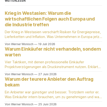
WEITERLESEN
Krieg in Westasien: Warum die
wirtschaftlichen Folgen auch Europa und
die Industrie treffen
Der Krieg in Westasien verschärft Risiken für Energiepreise,
Lieferketten und Inflation. Was Unternehmen in Europa jetzt
wissen sollten.
Von Werner Wonisch
19 Juli 2026
Warum Einkäufer nicht verhandeln, sondern
warten
Vier Taktiken, mit denen professionelle Einkäufer
Projektverzögerungen als Druckinstrument nutzen. Erklärt
von einem aktiv praktizierenden Einkäufer mit 25 Jahren
Von Werner Wonisch
27 Juni 2026
B2B-Erfahrung.
Warum der teurere Anbieter den Auftrag
bekam
Ein Anbieter war günstiger und besser. Trotzdem verlor er.
Was Einkäufer intern brauchen, um zu genehmigen und was
die meisten Lieferanten nicht liefern.
Von Werner Wonisch
25 Juni 2026