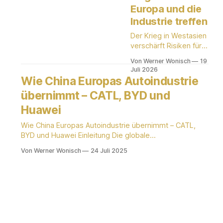
Europa und die
Industrie treffen
Der Krieg in Westasien
verschärft Risiken für
Energiepreise,
Von Werner Wonisch
19
Lieferketten und
Juli 2026
Inflation. Was
Wie China Europas Autoindustrie
Unternehmen in
übernimmt – CATL, BYD und
Europa jetzt wissen
sollten.
Huawei
Wie China Europas Autoindustrie übernimmt – CATL,
BYD und Huawei Einleitung Die globale
Automobilindustrie durchlebt einen fundamentalen
Von Werner Wonisch
24 Juli 2025
Wandel. Lange Zeit war das Kräfteverhältnis klar
verteilt: Deutsche, japanische und amerikanische
Konzerne gaben den Takt vor, während China primär
als gigantischer Absatzmarkt und "verlängerte
Werkbank" galt. Dieses Bild ist überholt. Chinesische