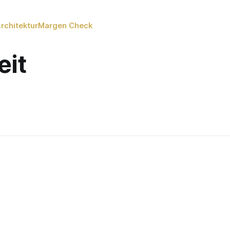
rchitektur
Margen Check
eit