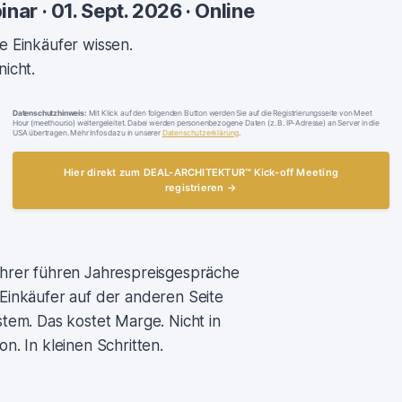
nar · 01. Sept. 2026 · Online
e Einkäufer wissen.
nicht.
Datenschutzhinweis:
Mit Klick auf den folgenden Button werden Sie auf die Registrierungsseite von Meet
Hour (meethour.io) weitergeleitet. Dabei werden personenbezogene Daten (z. B. IP-Adresse) an Server in die
USA übertragen. Mehr Infos dazu in unserer
Datenschutzerklärung
.
Hier direkt zum DEAL-ARCHITEKTUR™ Kick-off Meeting
registrieren →
ührer führen Jahrespreisgespräche
 Einkäufer auf der anderen Seite
stem. Das kostet Marge. Nicht in
on. In kleinen Schritten.