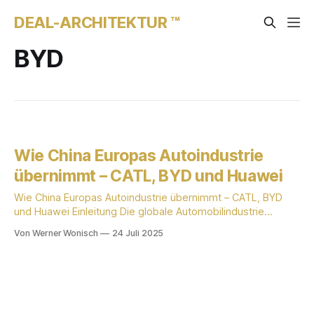
DEAL-ARCHITEKTUR ™
BYD
Wie China Europas Autoindustrie
übernimmt – CATL, BYD und Huawei
Wie China Europas Autoindustrie übernimmt – CATL, BYD
und Huawei Einleitung Die globale Automobilindustrie
durchlebt einen fundamentalen Wandel. Lange Zeit war das
Von Werner Wonisch
24 Juli 2025
Kräfteverhältnis klar verteilt: Deutsche, japanische und
amerikanische Konzerne gaben den Takt vor, während
China primär als gigantischer Absatzmarkt und "verlängerte
Werkbank" galt. Dieses Bild ist überholt. Chinesische