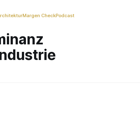
rchitektur
Margen Check
Podcast
minanz
ndustrie