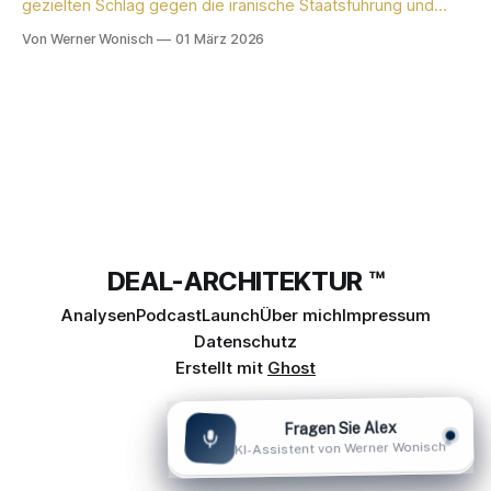
gezielten Schlag gegen die iranische Staatsführung und
dem Tod von Ali Chamenei ist die Weltordnung, wie wir sie
Von Werner Wonisch
01 März 2026
kannten, über Nacht zerbrochen. Für Geschäftsführer und
Einkaufsentscheider in produzierenden Unternehmen
bedeutet dies: Die Zeit der diplomatischen Planspiele ist
vorbei. Wir befinden uns
DEAL-ARCHITEKTUR ™
Analysen
Podcast
Launch
Über mich
Impressum
Datenschutz
Erstellt mit
Ghost