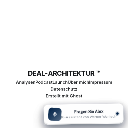
dramatischen Rückgang ihrer direkten Vermittlungsleistung,
während private
DEAL-ARCHITEKTUR ™
Analysen
Podcast
Launch
Über mich
Impressum
Datenschutz
Erstellt mit
Ghost