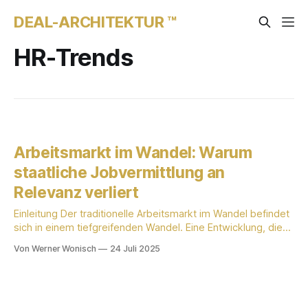
DEAL-ARCHITEKTUR ™
HR-Trends
Arbeitsmarkt im Wandel: Warum
staatliche Jobvermittlung an
Relevanz verliert
Einleitung Der traditionelle Arbeitsmarkt im Wandel befindet
sich in einem tiefgreifenden Wandel. Eine Entwicklung, die
oft im Schatten großer Schlagzeilen steht, ist der
Von Werner Wonisch
24 Juli 2025
signifikante Bedeutungsverlust staatlicher
Arbeitsvermittlungsagenturen wie der deutschen
Bundesagentur für Arbeit (BA) und des österreichischen
Arbeitsmarktservice (AMS). Aktuelle Zahlen belegen einen