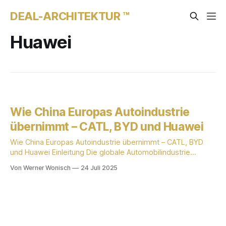
DEAL-ARCHITEKTUR ™
Huawei
Wie China Europas Autoindustrie
übernimmt – CATL, BYD und Huawei
Wie China Europas Autoindustrie übernimmt – CATL, BYD
und Huawei Einleitung Die globale Automobilindustrie
durchlebt einen fundamentalen Wandel. Lange Zeit war das
Von Werner Wonisch
24 Juli 2025
Kräfteverhältnis klar verteilt: Deutsche, japanische und
amerikanische Konzerne gaben den Takt vor, während
China primär als gigantischer Absatzmarkt und "verlängerte
Werkbank" galt. Dieses Bild ist überholt. Chinesische