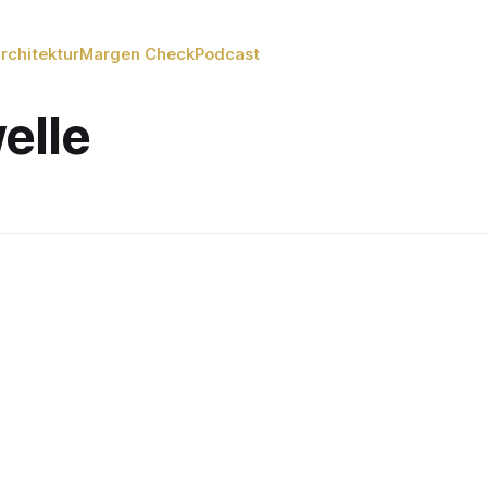
rchitektur
Margen Check
Podcast
elle