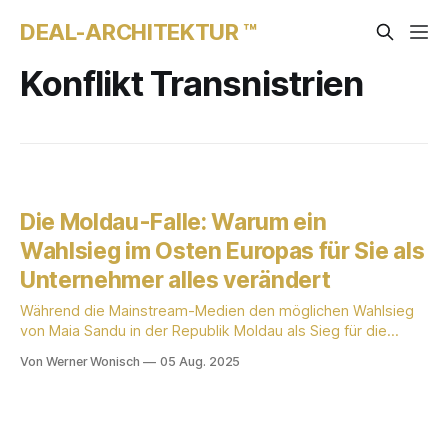
DEAL-ARCHITEKTUR ™
Konflikt Transnistrien
Die Moldau-Falle: Warum ein
Wahlsieg im Osten Europas für Sie als
Unternehmer alles verändert
Während die Mainstream-Medien den möglichen Wahlsieg
von Maia Sandu in der Republik Moldau als Sieg für die
„Demokratie“ feiern würden, passiert im Hintergrund etwas,
Von Werner Wonisch
05 Aug. 2025
das die wahren Risiken für Europa und damit auch für Ihr
Vermögen offenlegt. Es geht nicht um einen simplen
politischen Richtungswechsel. Es geht um die Eröffnung