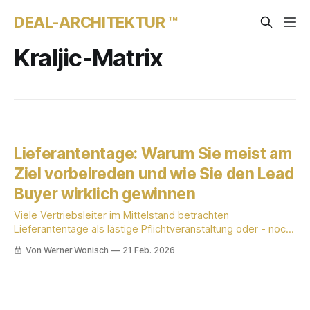
DEAL-ARCHITEKTUR ™
Kraljic-Matrix
Lieferantentage: Warum Sie meist am
Ziel vorbeireden und wie Sie den Lead
Buyer wirklich gewinnen
Viele Vertriebsleiter im Mittelstand betrachten
Lieferantentage als lästige Pflichtveranstaltung oder - noch
schlimmer - als reine Marketing-Show. Sie präsentieren
Von Werner Wonisch
21 Feb. 2026
glänzende Broschüren, zeigen Drohnenaufnahmen ihrer
Werkshalle und hoffen auf ein nettes Buffet-Gespräch.