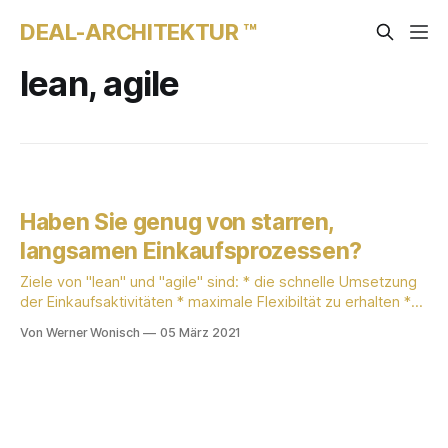
DEAL-ARCHITEKTUR ™
lean, agile
Haben Sie genug von starren,
langsamen Einkaufsprozessen?
Ziele von "lean" und "agile" sind: * die schnelle Umsetzung
der Einkaufsaktivitäten * maximale Flexibiltät zu erhalten *
Qualität der Zusammenarbeit zu fördern anstatt am
Von Werner Wonisch
05 März 2021
"Silodenken" festzuhalten * "time-to-market" von
Produkten und Dienstleistungen * Spass an der Sache, an
der Arbeit zu haben Wie gelingt das? * Die