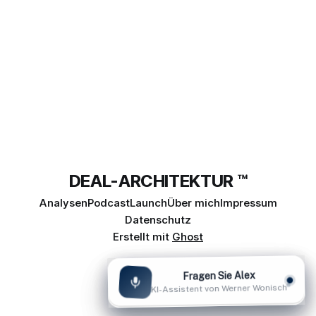
dramatischen Rückgang ihrer direkten Vermittlungsleistung,
während private
DEAL-ARCHITEKTUR ™
Analysen
Podcast
Launch
Über mich
Impressum
Datenschutz
Erstellt mit
Ghost