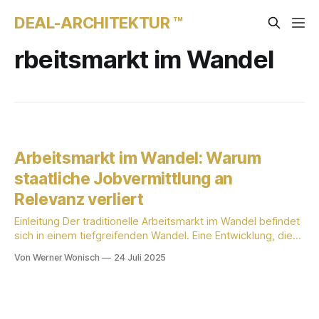
DEAL-ARCHITEKTUR ™
rbeitsmarkt im Wandel
Arbeitsmarkt im Wandel: Warum
staatliche Jobvermittlung an
Relevanz verliert
Einleitung Der traditionelle Arbeitsmarkt im Wandel befindet
sich in einem tiefgreifenden Wandel. Eine Entwicklung, die
oft im Schatten großer Schlagzeilen steht, ist der
Von Werner Wonisch
24 Juli 2025
signifikante Bedeutungsverlust staatlicher
Arbeitsvermittlungsagenturen wie der deutschen
Bundesagentur für Arbeit (BA) und des österreichischen
Arbeitsmarktservice (AMS). Aktuelle Zahlen belegen einen