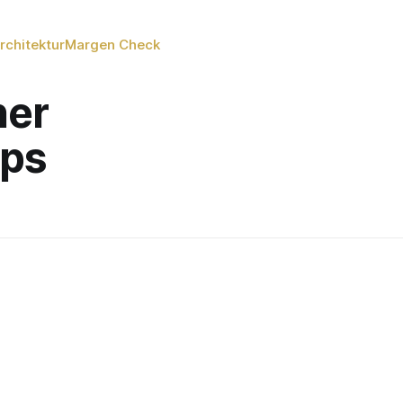
rchitektur
Margen Check
her
pps