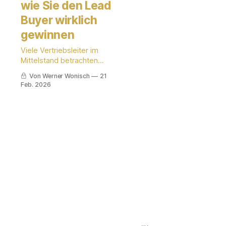
wie Sie den Lead
Buyer wirklich
gewinnen
Viele Vertriebsleiter im
Mittelstand betrachten
Lieferantentage als
Von Werner Wonisch
21
lästige
Feb. 2026
Pflichtveranstaltung oder
- noch schlimmer - als
reine Marketing-Show. Sie
präsentieren glänzende
Broschüren, zeigen
Drohnenaufnahmen ihrer
Werkshalle und hoffen auf
ein nettes Buffet-
Gespräch.