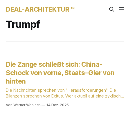
DEAL-ARCHITEKTUR ™
Trumpf
Die Zange schließt sich: China-
Schock von vorne, Staats-Gier von
hinten
Die Nachrichten sprechen von "Herausforderungen". Die
Bilanzen sprechen von Exitus. Wer aktuell auf eine zyklische
Erholung der Konjunktur wartet, verweigert die Realität. Wir
Von Werner Wonisch
14 Dez. 2025
erleben keinen Zyklus. Wir erleben einen Struktur-Bruch.
Das "Industriemagazin" meldet Alarmstufe Rot für den
deutschen Maschinenbau. Gleichzeitig plant der Staat den
nächsten Raubzug