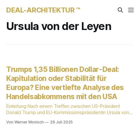
DEAL-ARCHITEKTUR ™
Ursula von der Leyen
Trumps 1,35 Billionen Dollar-Deal:
Kapitulation oder Stabilität für
Europa? Eine vertiefte Analyse des
Handelsabkommens mit den USA
Einleitung Nach einem Treffen zwischen US-Präsident
Donald Trump und EU-Kommissionspräsidentin Ursula von
der Leyen kündigte Trump ein umfassendes
Von Werner Wonisch
29 Juli 2025
Handelsabkommen an, das ein Volumen von über 1,35
Billionen US-Dollar umfassen soll. Während von der Leyen
das Abkommen als Schritt zu mehr Stabilität bewertete,