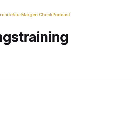
rchitektur
Margen Check
Podcast
gstraining