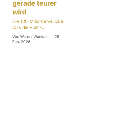
gerade teurer
wird
Die 130-Milliarden-Lücke:
Was die Politik
verschweigt und KMU
Von Werner Wonisch
25
jetzt wissen müssen.
Feb. 2026
Werner Wonisch
analysiert den
erlahmenden
Wachstumsmotor und
zeigt, warum klassische
Reaktionen Ihre Marge
gefährden. Erfahren Sie,
wie Sie Ihre
Verhandlungssouveränität
sichern, bevor der Fiskal-
Druck zuschlägt.