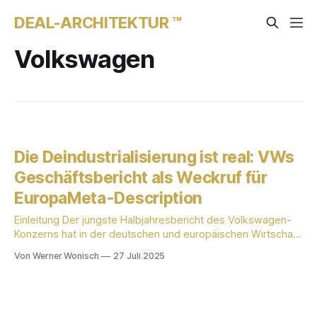
DEAL-ARCHITEKTUR ™
Volkswagen
Die Deindustrialisierung ist real: VWs
Geschäftsbericht als Weckruf für
EuropaMeta-Description
Einleitung Der jüngste Halbjahresbericht des Volkswagen-
Konzerns hat in der deutschen und europäischen Wirtschaft
eine Debatte über die Wettbewerbsfähigkeit der Industrie
Von Werner Wonisch
27 Juli 2025
neu entfacht. Die Kernaussage des Berichts, wonach die
Deindustrialisierung real sei, markiert einen Wendepunkt in
der Wahrnehmung der wirtschaftlichen Herausforderungen,
denen sich Europa gegenübersieht. In diesem Blog-Beitrag