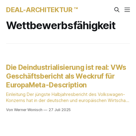
DEAL-ARCHITEKTUR ™
Wettbewerbsfähigkeit
Die Deindustrialisierung ist real: VWs
Geschäftsbericht als Weckruf für
EuropaMeta-Description
Einleitung Der jüngste Halbjahresbericht des Volkswagen-
Konzerns hat in der deutschen und europäischen Wirtschaft
eine Debatte über die Wettbewerbsfähigkeit der Industrie
Von Werner Wonisch
27 Juli 2025
neu entfacht. Die Kernaussage des Berichts, wonach die
Deindustrialisierung real sei, markiert einen Wendepunkt in
der Wahrnehmung der wirtschaftlichen Herausforderungen,
denen sich Europa gegenübersieht. In diesem Blog-Beitrag