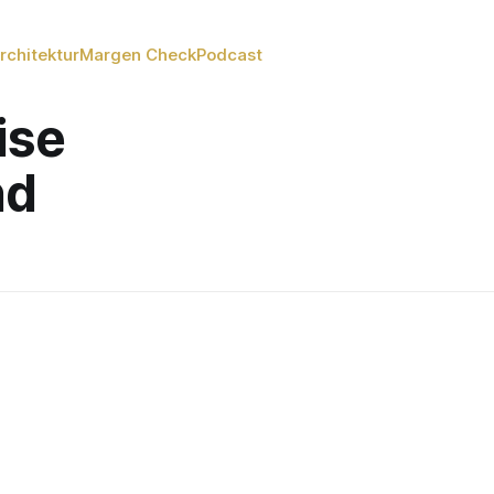
rchitektur
Margen Check
Podcast
ise
nd