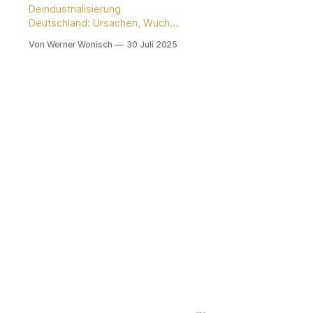
Deindustrialisierung
Deutschland: Ursachen, Wucht
und globale Folgen Die aktuelle
Von Werner Wonisch
30 Juli 2025
wirtschaftliche Entwicklung in
Deutschland wirft ernsthafte
Fragen zur Zukunft des
Industriestandortes auf.
Insbesondere der Begriff der
Deindustrialisierung gewinnt an
Relevanz und beschreibt einen
strukturellen Wandel, dessen
volle Wucht vielfach
unterschätzt wird. Die Analyse
fokussiert auf die
tiefgreifenden Ursachen und
die weitreichenden