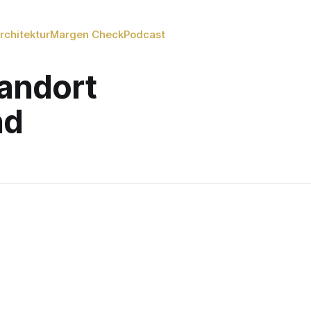
rchitektur
Margen Check
Podcast
tandort
nd