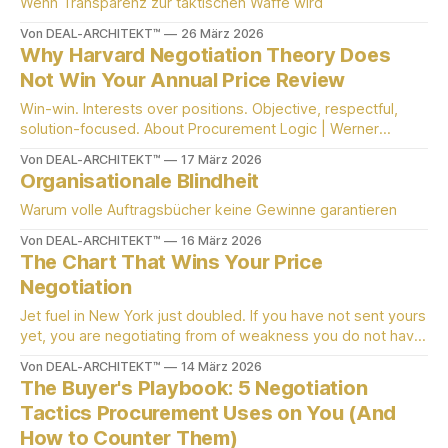
Wenn Transparenz zur taktischen Waffe wird
Von DEAL-ARCHITEKT™
26 März 2026
Why Harvard Negotiation Theory Does
Not Win Your Annual Price Review
Win-win. Interests over positions. Objective, respectful,
solution-focused. About Procurement Logic | Werner
Wonisch
Von DEAL-ARCHITEKT™
17 März 2026
Organisationale Blindheit
Warum volle Auftragsbücher keine Gewinne garantieren
Von DEAL-ARCHITEKT™
16 März 2026
The Chart That Wins Your Price
Negotiation
Jet fuel in New York just doubled. If you have not sent yours
yet, you are negotiating from of weakness you do not have
to accept.
Von DEAL-ARCHITEKT™
14 März 2026
The Buyer's Playbook: 5 Negotiation
Tactics Procurement Uses on You (And
How to Counter Them)