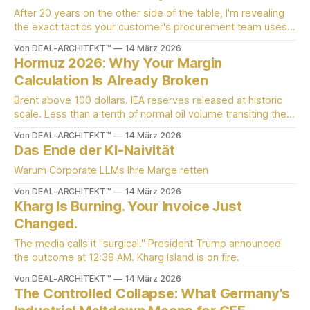
After 20 years on the other side of the table, I'm revealing
the exact tactics your customer's procurement team uses
and what to do about it
Von DEAL-ARCHITEKT™
14 März 2026
Hormuz 2026: Why Your Margin
Calculation Is Already Broken
Brent above 100 dollars. IEA reserves released at historic
scale. Less than a tenth of normal oil volume transiting the
strait. A procurement analysis for managing directors of
Von DEAL-ARCHITEKT™
14 März 2026
production-based SMEs.
Das Ende der KI-Naivität
Warum Corporate LLMs Ihre Marge retten
Von DEAL-ARCHITEKT™
14 März 2026
Kharg Is Burning. Your Invoice Just
Changed.
The media calls it "surgical." President Trump announced
the outcome at 12:38 AM. Kharg Island is on fire.
Von DEAL-ARCHITEKT™
14 März 2026
The Controlled Collapse: What Germany's