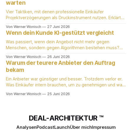
warten
Vier Taktiken, mit denen professionelle Einkäufer
Projektverzögerungen als Druckinstrument nutzen. Erklärt
von einem aktiv praktizierenden Einkäufer mit 25 Jahren
Von Werner Wonisch
27 Juni 2026
B2B-Erfahrung.
Wenn dein Kunde KI-gestützt vergleicht
Was passiert, wenn dein Angebot nicht mehr gegen
Menschen, sondern gegen Algorithmen bestehen muss?
Werner Wonisch erklärt die neue Einkäuferlogik für
Von Werner Wonisch
26 Juni 2026
produzierende KMU.
Warum der teurere Anbieter den Auftrag
bekam
Ein Anbieter war günstiger und besser. Trotzdem verlor er.
Was Einkäufer intern brauchen, um zu genehmigen und was
die meisten Lieferanten nicht liefern.
Von Werner Wonisch
25 Juni 2026
DEAL-ARCHITEKTUR ™
Analysen
Podcast
Launch
Über mich
Impressum