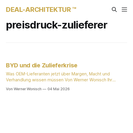
DEAL-ARCHITEKTUR ™
preisdruck-zulieferer
BYD und die Zulieferkrise
Was OEM-Lieferanten jetzt über Margen, Macht und
Verhandlung wissen müssen Von Werner Wonisch Ihr
Einkäufer hat ein neues Argument. Er wird es benutzen. „Wir
Von Werner Wonisch
04 Mai 2026
prüfen gerade, was BYD für unsere Lieferkette bedeutet."
Klingt nach Information. Ist ein Preisanker. Ab diesem Satz
dreht sich das Gespräch um seine Zahl. Ich