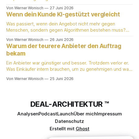
von einem aktiv praktizierenden Einkäufer mit 25 Jahren
Von Werner Wonisch
27 Juni 2026
B2B-Erfahrung.
Wenn dein Kunde KI-gestützt vergleicht
Was passiert, wenn dein Angebot nicht mehr gegen
Menschen, sondern gegen Algorithmen bestehen muss?
Werner Wonisch erklärt die neue Einkäuferlogik für
Von Werner Wonisch
26 Juni 2026
produzierende KMU.
Warum der teurere Anbieter den Auftrag
bekam
Ein Anbieter war günstiger und besser. Trotzdem verlor er.
Was Einkäufer intern brauchen, um zu genehmigen und was
die meisten Lieferanten nicht liefern.
Von Werner Wonisch
25 Juni 2026
DEAL-ARCHITEKTUR ™
Analysen
Podcast
Launch
Über mich
Impressum
Datenschutz
Erstellt mit
Ghost