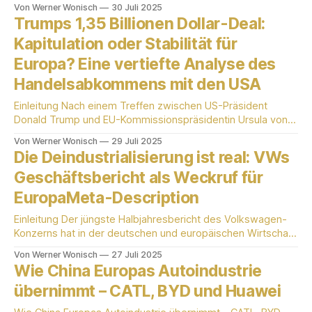
Deutschland wirft ernsthafte Fragen zur Zukunft des
Von Werner Wonisch
30 Juli 2025
Industriestandortes auf. Insbesondere der Begriff der
Trumps 1,35 Billionen Dollar-Deal:
Deindustrialisierung gewinnt an Relevanz und beschreibt
Kapitulation oder Stabilität für
einen strukturellen Wandel, dessen volle Wucht vielfach
unterschätzt wird. Die Analyse fokussiert auf die
Europa? Eine vertiefte Analyse des
tiefgreifenden Ursachen und die weitreichenden
Handelsabkommens mit den USA
Einleitung Nach einem Treffen zwischen US-Präsident
Donald Trump und EU-Kommissionspräsidentin Ursula von
der Leyen kündigte Trump ein umfassendes
Von Werner Wonisch
29 Juli 2025
Handelsabkommen an, das ein Volumen von über 1,35
Die Deindustrialisierung ist real: VWs
Billionen US-Dollar umfassen soll. Während von der Leyen
Geschäftsbericht als Weckruf für
das Abkommen als Schritt zu mehr Stabilität bewertete,
haben die Umstände der Verhandlungen und die
EuropaMeta-Description
Einleitung Der jüngste Halbjahresbericht des Volkswagen-
Konzerns hat in der deutschen und europäischen Wirtschaft
eine Debatte über die Wettbewerbsfähigkeit der Industrie
Von Werner Wonisch
27 Juli 2025
neu entfacht. Die Kernaussage des Berichts, wonach die
Wie China Europas Autoindustrie
Deindustrialisierung real sei, markiert einen Wendepunkt in
übernimmt – CATL, BYD und Huawei
der Wahrnehmung der wirtschaftlichen Herausforderungen,
denen sich Europa gegenübersieht. In diesem Blog-Beitrag