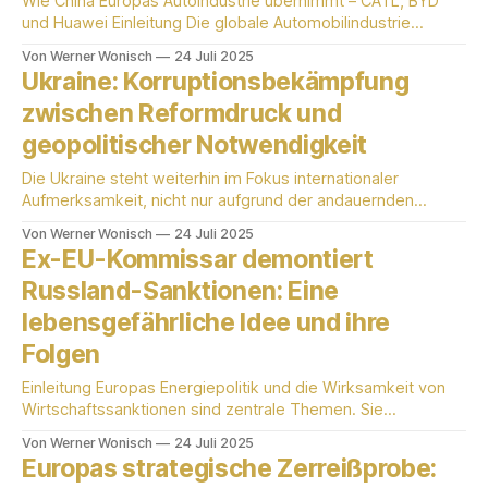
Wie China Europas Autoindustrie übernimmt – CATL, BYD
fassen wir die
und Huawei Einleitung Die globale Automobilindustrie
durchlebt einen fundamentalen Wandel. Lange Zeit war das
Von Werner Wonisch
24 Juli 2025
Kräfteverhältnis klar verteilt: Deutsche, japanische und
Ukraine: Korruptionsbekämpfung
amerikanische Konzerne gaben den Takt vor, während
zwischen Reformdruck und
China primär als gigantischer Absatzmarkt und "verlängerte
Werkbank" galt. Dieses Bild ist überholt. Chinesische
geopolitischer Notwendigkeit
Die Ukraine steht weiterhin im Fokus internationaler
Aufmerksamkeit, nicht nur aufgrund der andauernden
Konflikte, sondern auch wegen ihrer internen
Von Werner Wonisch
24 Juli 2025
Reformbemühungen. Ein zentraler Pfeiler dieser
Ex-EU-Kommissar demontiert
Transformation ist der Kampf gegen die Korruption. Der
Russland-Sanktionen: Eine
bereitgestellte Artikel der Zeit beleuchtet die jüngsten
Entwicklungen in dieser Auseinandersetzung, die durch
lebensgefährliche Idee und ihre
Proteste und politische Entscheidungen geprägt
Folgen
Einleitung Europas Energiepolitik und die Wirksamkeit von
Wirtschaftssanktionen sind zentrale Themen. Sie
beeinflussen die geopolitische und wirtschaftliche
Von Werner Wonisch
24 Juli 2025
Landschaft maßgeblich. Ein ehemaliger EU-Kommissar
Europas strategische Zerreißprobe:
kritisiert die Russland-Sanktionen scharf. Auch die