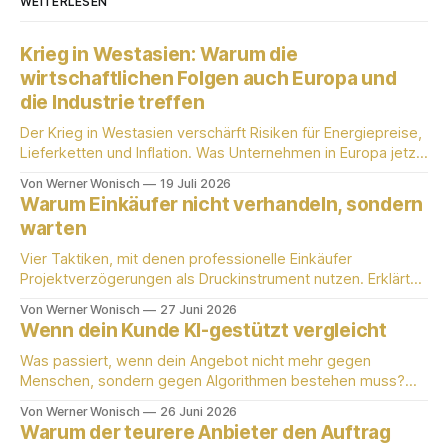
WEITERLESEN
Krieg in Westasien: Warum die
wirtschaftlichen Folgen auch Europa und
die Industrie treffen
Der Krieg in Westasien verschärft Risiken für Energiepreise,
Lieferketten und Inflation. Was Unternehmen in Europa jetzt
wissen sollten.
Von Werner Wonisch
19 Juli 2026
Warum Einkäufer nicht verhandeln, sondern
warten
Vier Taktiken, mit denen professionelle Einkäufer
Projektverzögerungen als Druckinstrument nutzen. Erklärt
von einem aktiv praktizierenden Einkäufer mit 25 Jahren
Von Werner Wonisch
27 Juni 2026
B2B-Erfahrung.
Wenn dein Kunde KI-gestützt vergleicht
Was passiert, wenn dein Angebot nicht mehr gegen
Menschen, sondern gegen Algorithmen bestehen muss?
Werner Wonisch erklärt die neue Einkäuferlogik für
Von Werner Wonisch
26 Juni 2026
produzierende KMU.
Warum der teurere Anbieter den Auftrag